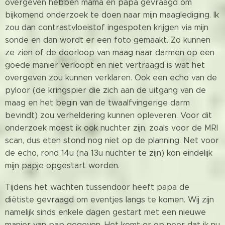
overgeven hebben mama en papa gevraagd om
bijkomend onderzoek te doen naar mijn maaglediging. Ik
zou dan contrastvloeistof ingespoten krijgen via mijn
sonde en dan wordt er een foto gemaakt. Zo kunnen
ze zien of de doorloop van maag naar darmen op een
goede manier verloopt en niet vertraagd is wat het
overgeven zou kunnen verklaren. Ook een echo van de
pyloor (de kringspier die zich aan de uitgang van de
maag en het begin van de twaalfvingerige darm
bevindt) zou verheldering kunnen opleveren. Voor dit
onderzoek moest ik ook nuchter zijn, zoals voor de MRI
scan, dus eten stond nog niet op de planning. Net voor
de echo, rond 14u (na 13u nuchter te zijn) kon eindelijk
mijn papje opgestart worden.
Tijdens het wachten tussendoor heeft papa de
diëtiste gevraagd om eventjes langs te komen. Wij zijn
namelijk sinds enkele dagen gestart met een nieuwe
manier van pap gegeven. Het komt er op neer dat ik nu