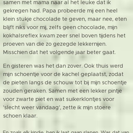
samen met mama naar al het leuke dat ik
gekregen had. Papa probeerde mij een heel
klein stukje chocolade te geven, maar nee, eten
blijft niks voor mij, zelfs geen chocolade, mijn
kokhalsreflex kwam zeer snel boven tijdens het
proeven van die zo gezegde lekkernijen.
Misschien dat het volgende jaar beter gaat.
En gisteren was het dan zover. Ook thuis werd
mijn schoentje voor de kachel geplaatst, zodat
de pieten langs de schouw tot bij mijn schoentje
zouden geraken. Samen met een lekker pintje
voor zwarte piet en wat suikerklontjes voor
'slecht weer vandaag', zette ik mijn stoere
schoen klaar.
En zoals elk kindje, ben ik laat gaan slapen. Was dat van